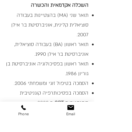
השכלה אקדמאית והכשרה
תואר שני (MA) בהצטיינות בעבודה
סוציאלית קלינית, אוניברסיטת בר אילן
2007.
תואר ראשון (BA) בעבודה סוציאלית,
אוניברסיטת בר אילן 1990.
תואר ראשון בפסיכולוגיה אוניברסיטת בן
גוריון 1986.
הסמכה בטיפול זוגי ומשפחתי 2006.
הסמכה בפסיכותרפיה קוגניטיבית
התנהגותית
CBT
מ 2020.
הכשרה כמגשרת - קבוצת גבים 2015.
Phone
Email
הכשרה כמגשרת בענייני משפחה-
המרכז לייעוץ וגישור במשפחה 2015.